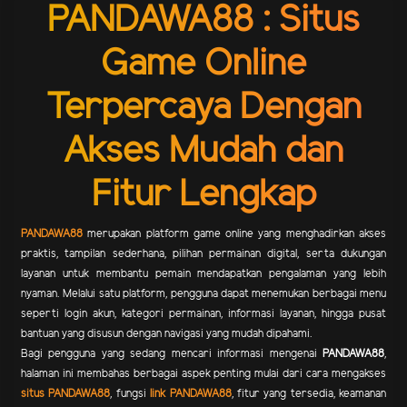
PANDAWA88 : Situs
Game Online
Terpercaya Dengan
Akses Mudah dan
Fitur Lengkap
PANDAWA88
merupakan platform game online yang menghadirkan akses
praktis, tampilan sederhana, pilihan permainan digital, serta dukungan
layanan untuk membantu pemain mendapatkan pengalaman yang lebih
nyaman. Melalui satu platform, pengguna dapat menemukan berbagai menu
seperti login akun, kategori permainan, informasi layanan, hingga pusat
bantuan yang disusun dengan navigasi yang mudah dipahami.
Bagi pengguna yang sedang mencari informasi mengenai
PANDAWA88
,
halaman ini membahas berbagai aspek penting mulai dari cara mengakses
situs PANDAWA88
, fungsi
link PANDAWA88
, fitur yang tersedia, keamanan