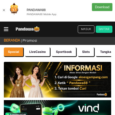
Download
×
PANDAWA88
PANDAWA88 Mobile App
MASUK
DAFTAR
BERANDA
Promosi
Special
LiveCasino
Sportbook
Slots
Tangkas