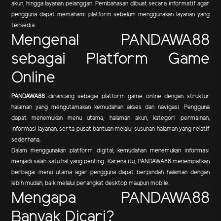
akun, hingga layanan pelanggan. Pembahasan dibuat secara informatif agar
pengguna dapat memahami platform sebelum menggunakan layanan yang
tersedia.
Mengenal PANDAWA88
sebagai Platform Game
Online
PANDAWA88
dirancang sebagai platform game online dengan struktur
halaman yang mengutamakan kemudahan akses dan navigasi. Pengguna
dapat menemukan menu utama, halaman akun, kategori permainan,
informasi layanan, serta pusat bantuan melalui susunan halaman yang relatif
sederhana.
Dalam menggunakan platform digital, kemudahan menemukan informasi
menjadi salah satu hal yang penting. Karena itu, PANDAWA88 menempatkan
berbagai menu utama agar pengguna dapat berpindah halaman dengan
lebih mudah, baik melalui perangkat desktop maupun mobile.
Mengapa PANDAWA88
Banyak Dicari?