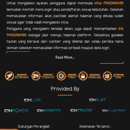
Untuk mengakses layanan, pengguna dapat membuka
situs PANDAWA88
kemudian memilih menu login atau pendaftaran sesuai kebutuhan. Sebelum
memasukkan informasi akun, pastikan alamat halaman yang dibuka sudah
sesuai agar tidak salah mengakses situs.
Pengguna yang mengalami kendala akses juga dapat memanfaatkan
link
PANDAWA88
sebagai jalur menuju halaman platform. Sebaiknya gunakan
tautan yang berasal dari sumber yang dikenal dan selalu periksa nama
domain sebelum memasukkan informasi pribadi maupun data login.
Read More...
Provided By
Dukungan Perangkat :
Keamanan Terjamin :