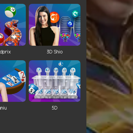
dprix
3D Shio
uniu
5D