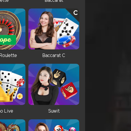
lette
Baccarat
Roulette
Baccarat C
o Live
Suwit