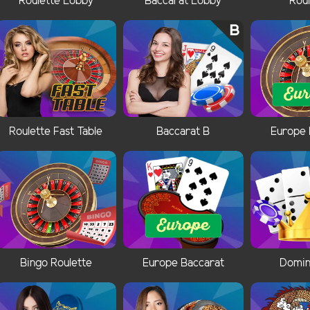
Roulette Lobby
Baccarat Lobby
Rou
Roulette Fast Table
Baccarat B
Europe 
Bingo Roulette
Europe Baccarat
Domin