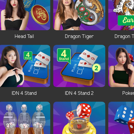
Head Tail
Dragon Tiger
Dragon T
IDN 4 Stand
IDN 4 Stand 2
Poke