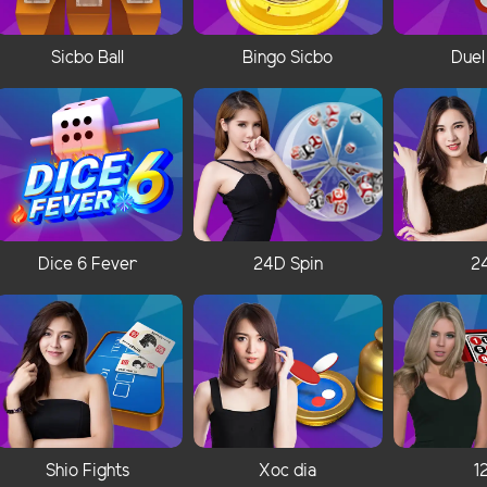
Sicbo Ball
Bingo Sicbo
Duel
Dice 6 Fever
24D Spin
2
Shio Fights
Xoc dia
1