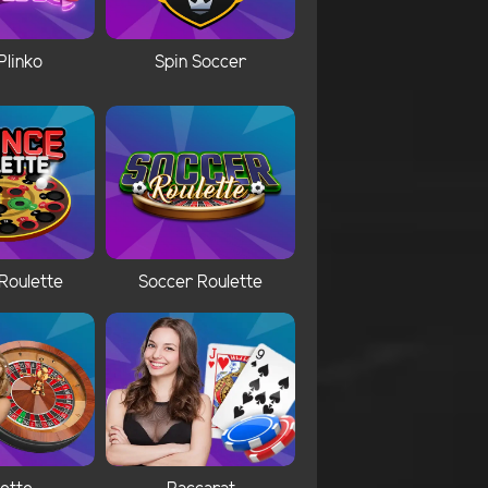
Plinko
Spin Soccer
Roulette
Soccer Roulette