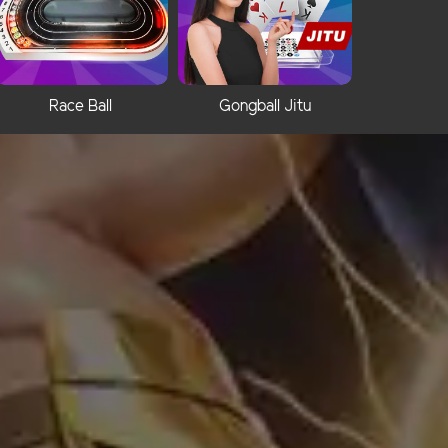
Race Ball
Gongball Jitu