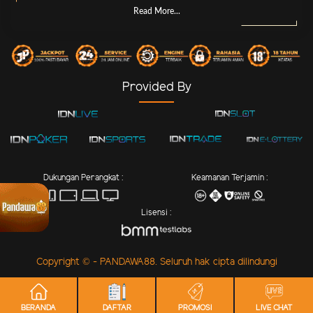
Read More...
Provided By
Dukungan Perangkat :
Keamanan Terjamin :
Lisensi :
Copyright © - PANDAWA88. Seluruh hak cipta dilindungi
BERANDA
DAFTAR
PROMOSI
LIVE CHAT