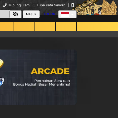
Hubungi Kami
Lupa Kata Sandi?
DAFTAR
ANGKAS
TEMBAK IKAN
REFERRAL
PROMOSI
rbesar, Terlengkap & Terpercaya di Indonesia. Dengan pelayanan
ngan tampilan baru yang bikin ketagihan!