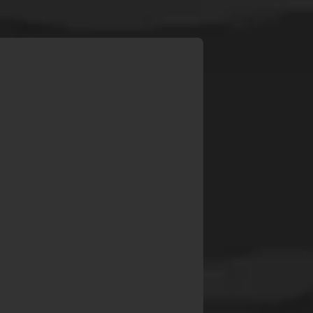
h fantastis! Peluang menang lebih besar,
anmu untuk jadi juara!
DNArcade
Double Action Roulette
 Pinball
Red Light Green Light
al Bet
Shogun Empire
OS
Thunder League
lette
Roulette Multiplayer
 Hunt
Asgard Hi-Lo
Whacker
Duck Down