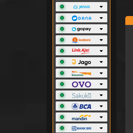
Tan
A